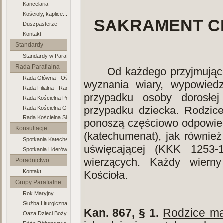
Kancelaria
Kościoły, kaplice...
SAKRAMENT C
Duszpasterze
Kontakt
Standardy
Standardy w Parafii
Ochrony Dzieci
Rada Parafialna
Od każdego przyjmując
Rada Główna - Ośno
wyznania wiary, wypowied
Rada Filialna - Radachów
przypadku osoby dorosłe
Rada Kościelna Połęcko
przypadku dziecka. Rodzice
Rada Kościelna Gronów
Rada Kościelna Sienno
ponoszą częściowo odpowied
Konsultacje
(katechumenat), jak również
Spotkania Katechetyczne
Duszp.
uświęcającej (KKK 1253-1
Spotkania Liderów Grup
wierzących. Każdy wiern
Poradnictwo
Kontakt
Rodzinne
Kościoła.
Grupy Parafialne
Rok Maryjny
Służba Liturgiczna Ołtarza
Kan. 867, § 1.
Rodzice ma
Oaza Dzieci Bożych