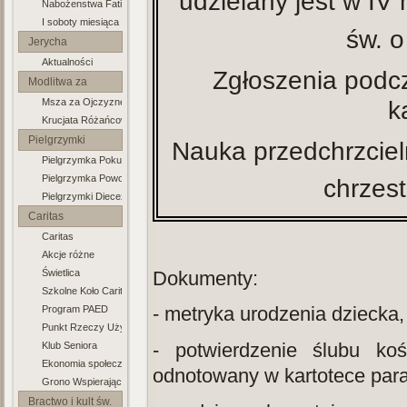
udzielany jest w IV
Nabożenstwa Fatimskie
soboty
I soboty miesiąca
św. o
Jerycha
Aktualności
Modlitewne
Zgłoszenia podc
Modlitwa za
k
Msza za Ojczyznę
Ojczyznę
Krucjata Różańcowa
Pielgrzymki
Nauka przedchrzcie
Pielgrzymka Pokutna do Górzycy
Piesze
Pielgrzymka Powołaniowa do Rokitna
chrzest
Pielgrzymki Diecezjalne
Caritas
Caritas
Akcje różne
Dokumenty:
Świetlica
Szkolne Koło Caritas
- metryka urodzenia dziecka,
Program PAED
Punkt Rzeczy Używanych
- potwierdzenie ślubu kośc
Klub Seniora
Ekonomia społeczna
odnotowany w kartotece paraf
Grono Wspierających Ubogich
Bractwo i kult św.