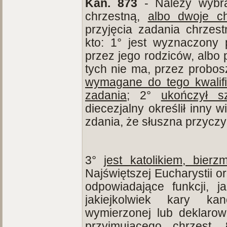
Kan. 873
- Należy wybra
chrzestną,
albo dwoje ch
przyjęcia zadania chrze
kto: 1° jest wyznaczony 
przez jego rodziców, albo 
tych nie ma, przez probos
wymagane do tego kwalifik
zadania
; 2°
ukończył s
diecezjalny określił inny 
zdania, że słuszna przycz
3°
jest katolikiem, bier
Najświętszej Eucharystii o
odpowiadające funkcji, 
jakiejkolwiek kary k
wymierzonej lub deklarow
przyjmującego chrzest.