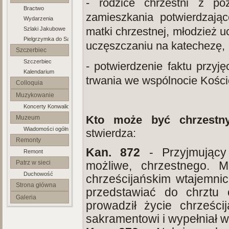
- rodzice chrzestni z poz
Bractwo
Jakuba Apostoła
zamieszkania potwierdzając
Wydarzenia
matki chrzestnej, młodzież 
Szlaki Jakubowe
Pielgrzymka do Santiago
uczęszczaniu na katechezę,
Szczerbiec
Szczerbiec
- potwierdzenie faktu przyj
Kalendarium
trwania we wspólnocie Kościo
Colloquia
Lubuskie
Muzykowanie
Koncerty Konwaliowe
Kto może być chrzestn
Muzeum
Wiadomości ogólne
Parafialne
stwierdza:
Remonty
Kan. 872
- Przyjmujący 
Remont
Patrz w sieci
możliwe, chrzestnego. 
Duchowość
chrześcijańskim wtajemnic
Strona główna
przedstawiać do chrztu
Galeria
prowadził życie chrześci
sakramentowi i wypełniał w