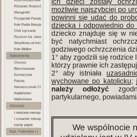
ich dzieci zostały ochr
Róże Różancowe
Różaniec Rodziców
możliwie najszybciej po ur
Maragretki
powinni się udać do prob
Przyjaciele Paradyża
dziecka i odpowiednio do 
Koło Radia Maryja
Chór Łęczanie
dziecko znajduje się w ni
Rycerze św. Jana Pawła II
być natychmiast ochrzc
Wspólnota od Intronizacji NSPJ
godziwego ochrzczenia dz
Koło Biblijne
Sakramenty
1° aby zgodzili się rodzice 
Chrzest
którzy prawnie ich zastępuj
Bierzmowanie
2° aby istniała
uzasadni
Eucharystia
wychowane po katolicku
;
Pokuta
Namaszczenie Chorych
należy odłożyć
zgodni
Kapłaństwo
partykularnego, powiadami
Małżeństwo
Adoracje
I niedziela miesiąca
I czwartek miesiąca
We wspólnocie n
każdy piątek
Nab. Fatimskie i I