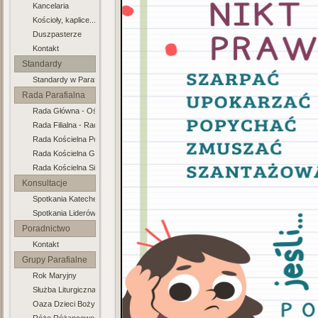
Kancelaria
Kościoły, kaplice...
Duszpasterze
Kontakt
Standardy
Standardy w Parafii
Ochrony Dzieci
Rada Parafialna
Rada Główna - Ośno
Rada Filialna - Radachów
Rada Kościelna Połęcko
Rada Kościelna Gronów
Rada Kościelna Sienno
Konsultacje
Spotkania Katechetyczne
Duszp.
Spotkania Liderów Grup
Poradnictwo
Kontakt
Rodzinne
Grupy Parafialne
Rok Maryjny
Służba Liturgiczna Ołtarza
Oaza Dzieci Bożych