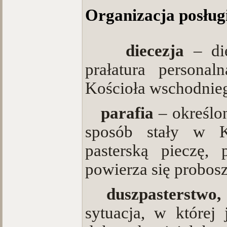
Organizacja posług
·
diecezja
– di
prałatura personal
Kościoła wschodnie
·
parafia
– określo
sposób stały w Ko
pasterską pieczę, 
powierza się probos
·
duszpasterstwo,
sytuacja, w której