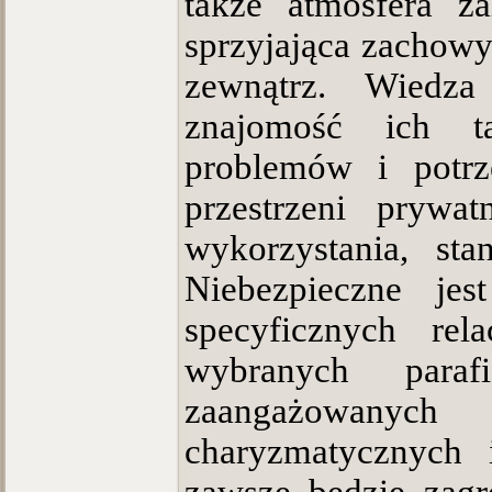
także atmosfera za
sprzyjająca zachowy
zewnątrz. Wiedza
znajomość ich ta
problemów i potrz
przestrzeni prywa
wykorzystania, st
Niebezpieczne jes
specyficznych rel
wybranych paraf
zaangażowanych
charyzmatycznych i