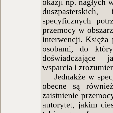
okazji np. nagłych 
duszpasterskich, 
specyficznych potr
przemocy w obszarz
interwencji. Księża
osobami, do któr
doświadczające j
wsparcia i zrozumie
Jednakże w specy
obecne są również 
zaistnienie przemoc
autorytet, jakim ci