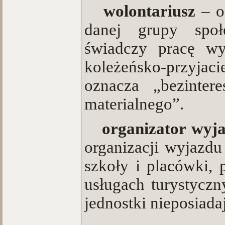
·
wolontariusz
– o
danej grupy społe
świadczy pracę wy
koleżeńsko-przyjac
oznacza „bezinter
materialnego”.
·
organizator wyj
organizacji wyjazdu 
szkoły i placówki, 
usługach turystyczn
jednostki nieposiad