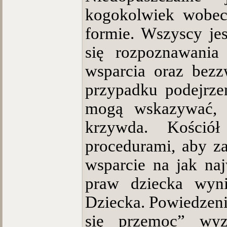
kogokolwiek wobec
formie. Wszyscy je
się rozpoznawania
wsparcia oraz bez
przypadku podejrzeń
mogą wskazywać, ż
krzywda. Kośció
procedurami, aby z
wsparcie na jak naj
praw dziecka wyn
Dziecka. Powiedzeni
się przemoc” wyzn