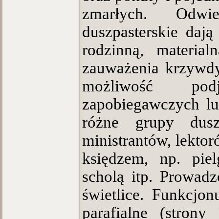
zmarłych. Odwi
duszpasterskie daj
rodzinną, material
zauważenia krzywdy
możliwość pod
zapobiegawczych lub
różne grupy duszp
ministrantów, lektor
księdzem, np. piel
scholą itp. Prowadz
świetlice. Funkcjon
parafialne (stron