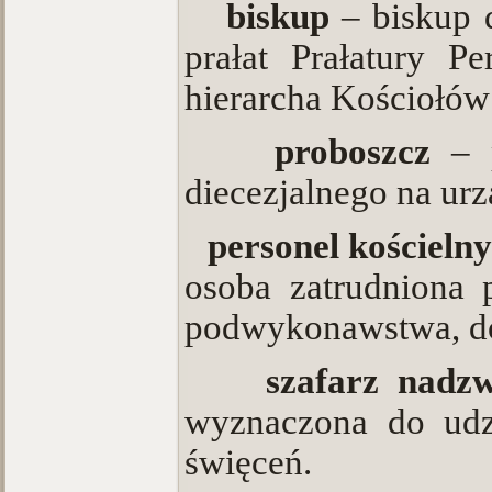
·
biskup
– biskup 
prałat Prałatury Pe
hierarcha Kościołów
·
proboszcz
– 
diecezjalnego na urz
·
personel kościeln
osoba zatrudniona 
podwykonawstwa, dob
·
szafarz nadz
wyznaczona do udzi
święceń.