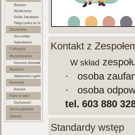
Bractwo
Jakuba Apostoła
Wydarzenia
Szlaki Jakubowe
Pielgrzymka do Santiago
Szczerbiec
Szczerbiec
Kalendarium
Kontakt z Zespołem
Colloquia
Lubuskie
Muzykowanie
zespołu
W skład
Koncerty Konwaliowe
Muzeum
osoba zaufa
·
Wiadomości ogólne
Parafialne
Remonty
osoba odpowi
·
Remont
Patrz w sieci
tel. 603 880 32
Duchowość
Strona główna
Galeria
Standardy wstęp