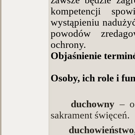
zawsze będzie zagr
kompetencji spow
wystąpieniu naduży
powodów zredagow
ochrony.
Objaśnienie termi
Osoby, ich role i fu
·
duchowny
– o
sakrament święceń.
·
duchowieństwo