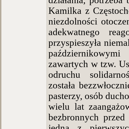
działania, potrzeb
Kamilka z Częstoch
niezdolności otocze
adekwatnego rea
przyspieszyła niema
październikowym
zawartych w tzw. Us
odruchu solidarno
została bezzwłoczni
pasterzy, osób duch
wielu lat zaangażo
bezbronnych przed 
jedna z pierwszyc