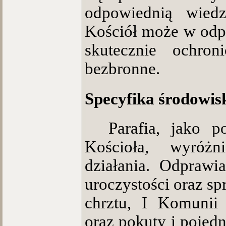
odpowiednią wied
Kościół może w odp
skutecznie ochro
bezbronne.
Specyfika środowis
Parafia, jako p
Kościoła, wyróżn
działania. Odprawi
uroczystości oraz s
chrztu, I Komunii 
oraz pokuty i pojed