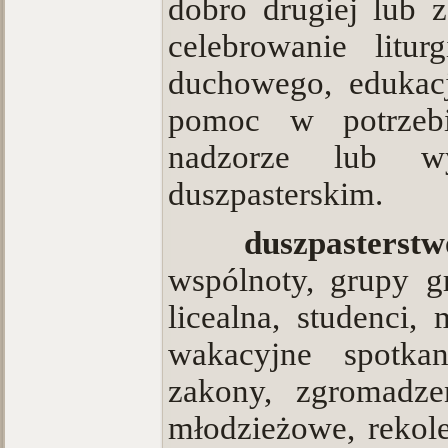
dobro drugiej lub 
cele­browanie litu
duchowego, edukacj
pomoc w potrzebi
nadzorze lub wy
duszpasterskim.
·
duszpasterst
wspólnoty, grupy g
licealna, studenci,
wakacyjne spotka
zakony, zgromadzen
młodzieżowe, rekol