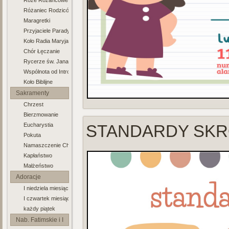
Róże Różancowe
Różaniec Rodziców
Maragretki
Przyjaciele Paradyża
Koło Radia Maryja
Chór Łęczanie
Rycerze św. Jana Pawła II
Wspólnota od Intronizacji NSPJ
Koło Biblijne
Sakramenty
Chrzest
Bierzmowanie
Eucharystia
STANDARDY SKR
Pokuta
Namaszczenie Chorych
Kapłaństwo
Małżeństwo
Adoracje
I niedziela miesiąca
I czwartek miesiąca
każdy piątek
Nab. Fatimskie i I